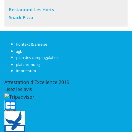
Restaurant Les Horts
Snack Pizza
kontakt & anreise
agb
plan des campingplatzes
platzordnung
impressum
Attestation d'Excellence
2019
Lisez les avis