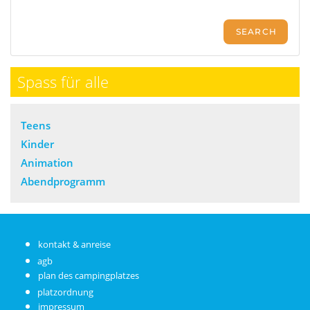
Spass für alle
Teens
Kinder
Animation
Abendprogramm
kontakt & anreise
agb
plan des campingplatzes
platzordnung
impressum