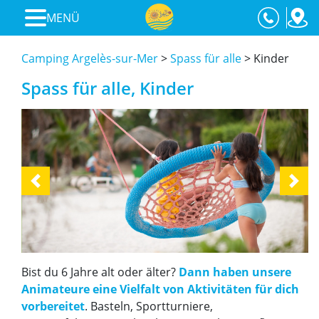
MENÜ
Camping Argelès-sur-Mer
>
Spass für alle
>
Kinder
Spass für alle, Kinder
Previous
Next
Bist du 6 Jahre alt oder älter?
Dann haben unsere
Animateure eine Vielfalt von Aktivitäten für dich
vorbereitet
. Basteln, Sportturniere,