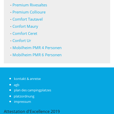
-
Premium Rivesaltes
-
Premium Collioure
-
Comfort Tautavel
-
Confort Maury
-
Comfort Ceret
-
Confort Ur
-
Mobilheim PMR 4 Personen
-
Mobilheim PMR 6 Personen
kontakt & anreise
agb
plan des campingplatzes
platzordnung
impressum
Attestation d'Excellence
2019