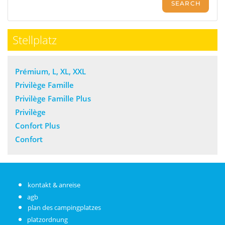
Stellplatz
Prémium, L, XL, XXL
Privilège Famille
Privilège Famille Plus
Privilège
Confort Plus
Confort
kontakt & anreise
agb
plan des campingplatzes
platzordnung