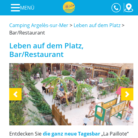
MENÜ
Camping Argelès-sur-Mer
>
Leben auf dem Platz
>
Bar/Restaurant
Leben auf dem Platz,
Bar/Restaurant
Previous
Next
Entdecken Sie
die ganz neue Tagesbar
„La Paillote“