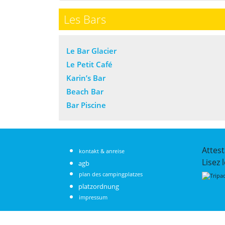
Les Bars
Le Bar Glacier
Le Petit Café
Karin’s Bar
Beach Bar
Bar Piscine
Attest
kontakt & anreise
Lisez 
agb
plan des campingplatzes
platzordnung
impressum