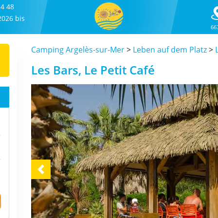
14 48
2026 bis
66
Camping Argelès-sur-Mer
>
Leben auf dem Platz
>
Les Bars, Le Petit Café
Previous