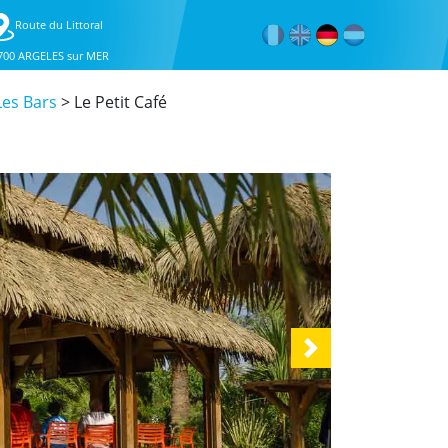
Route du Littoral
700 ARGELES sur MER
Les Bars
>
Le Petit Café
Next