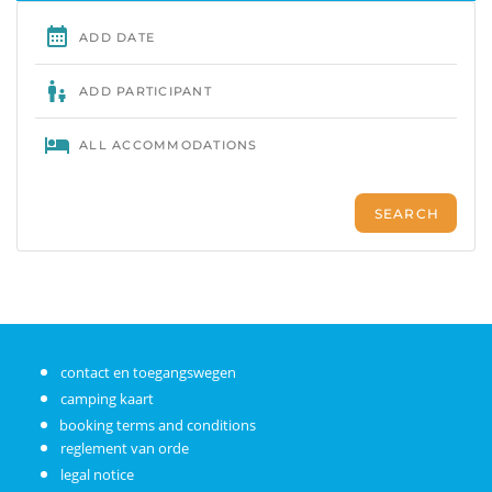
contact en toegangswegen
camping kaart
booking terms and conditions
reglement van orde
legal notice