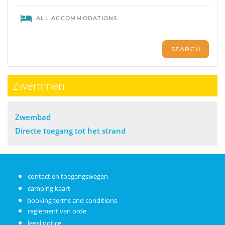
Zwemmen
Zwembad
Directe toegang tot het strand
contact en toegangswegen
camping kaart
booking terms and conditions
reglement van orde
legal notice