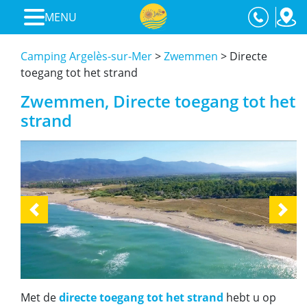
MENU
Camping Argelès-sur-Mer
>
Zwemmen
>
Directe
toegang tot het strand
Zwemmen, Directe toegang tot het
strand
Previous
Next
Met de
directe toegang tot het strand
hebt u op