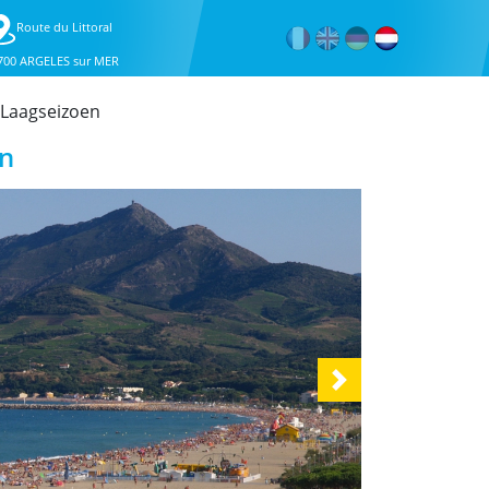
Route du Littoral
700 ARGELES sur MER
Laagseizoen
en
Next