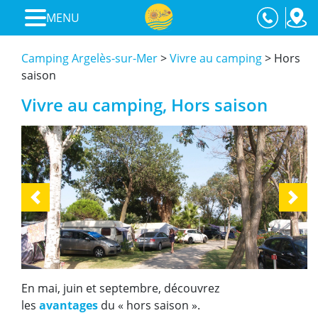
MENU
Camping Argelès-sur-Mer
>
Vivre au camping
>
Hors
saison
Vivre au camping, Hors saison
Previous
Next
En mai, juin et septembre, découvrez
les
avantages
du « hors saison ».