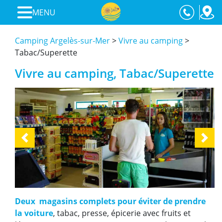
MENU
Camping Argelès-sur-Mer
>
Vivre au camping
>
Tabac/Superette
Vivre au camping, Tabac/Superette
Previous
Next
Deux magasins complets pour éviter de prendre
la voiture
, tabac, presse, épicerie avec fruits et